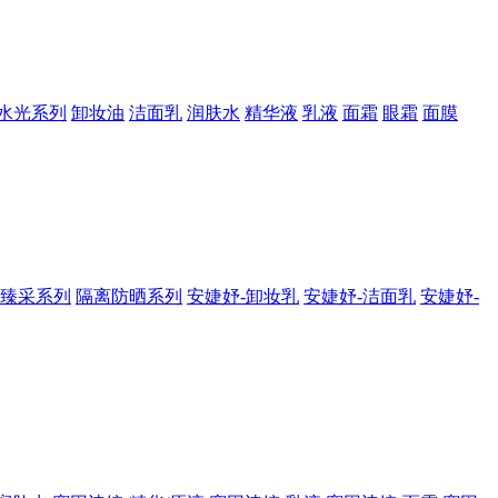
水光系列
卸妆油
洁面乳
润肤水
精华液
乳液
面霜
眼霜
面膜
臻采系列
隔离防晒系列
安婕妤-卸妆乳
安婕妤-洁面乳
安婕妤-