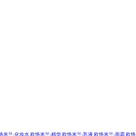
恪米兰-化妆水
欧恪米兰-精华
欧恪米兰-乳液
欧恪米兰-面霜
欧恪