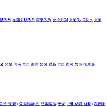
肤系列
铂颜多肽系列
院装系列
套盒系列
克莱氏-润肤水
克莱
华液
皙泉-乳液
皙泉-面霜
皙泉-眼霜
皙泉-面膜
皙泉-按摩膏
鱼子(衰/老)
净澈精华(痘)
致润保湿(干燥)
控时幼颜(修护)
青春唤