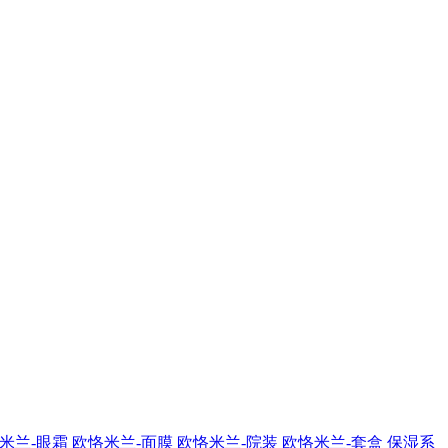
米兰-眼霜
欧恪米兰-面膜
欧恪米兰-院装
欧恪米兰-套盒
保湿系