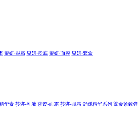
霜
玺妍-眼霜
玺妍-粉底
玺妍-面膜
玺妍-套盒
-精华素
莎迹-乳液
莎迹-面霜
莎迹-眼霜
舒缓精华系列
鎏金紧致弹