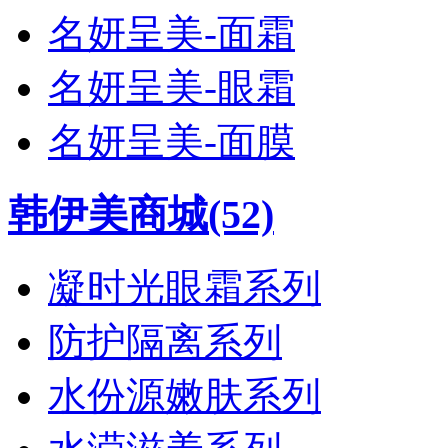
名妍呈美-面霜
名妍呈美-眼霜
名妍呈美-面膜
韩伊美商城(52)
凝时光眼霜系列
防护隔离系列
水份源嫩肤系列