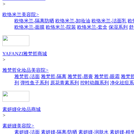
>
欧恪米兰美容院
>
欧恪米兰-隔离防晒
欧恪米兰-卸妆油
欧恪米兰-洁面乳
欧
欧恪米兰-面膜
欧恪米兰-院装
欧恪米兰-套盒
保湿系列
舒
YAFANZI雅梵哲商城
>
雅梵哲化妆品美容院
>
雅梵哲-洁面
雅梵哲-隔离
雅梵哲-唇膏
雅梵哲-眼霜
雅梵哲
列
弹性鱼子系列
原花青素系列
控时幼颜系列
净化祛痘系
素妍嫤化妆品商城
>
素妍嫤美容院
>
素妍嫤-洁面
素妍嫤-隔离/防晒
素妍嫤-润肤水
素妍嫤-精