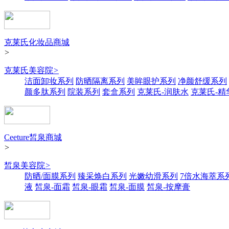
克莱氏化妆品商城
>
克莱氏美容院
>
洁面卸妆系列
防晒隔离系列
美眸眼护系列
净颜舒缓系列
颜多肽系列
院装系列
套盒系列
克莱氏-润肤水
克莱氏-精
Ceeture皙泉商城
>
皙泉美容院
>
防晒/面膜系列
臻采焕白系列
光嫩幼滑系列
7倍水海萃系
液
皙泉-面霜
皙泉-眼霜
皙泉-面膜
皙泉-按摩膏