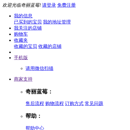
欢迎光临奇丽蓝莓!
请登录
免费注册
我的信息
已买到的宝贝
我的地址管理
我关注的店铺
购物车
收藏夹
收藏的宝贝
收藏的店铺
手机版
请用微信扫描
商家支持
奇丽蓝莓：
售后流程
购物流程
订购方式
常见问题
帮助：
帮助中心