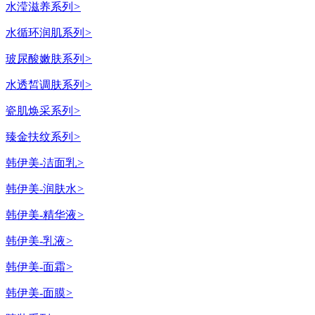
水滢滋养系列
>
水循环润肌系列
>
玻尿酸嫩肤系列
>
水透皙调肤系列
>
瓷肌焕采系列
>
臻金扶纹系列
>
韩伊美-洁面乳
>
韩伊美-润肤水
>
韩伊美-精华液
>
韩伊美-乳液
>
韩伊美-面霜
>
韩伊美-面膜
>