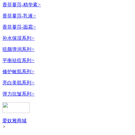
香菲蔓莎-精华素
>
香菲蔓莎-乳液
>
香菲蔓莎-面霜
>
补水保湿系列
>
驻颜弹润系列
>
平衡祛痘系列
>
修护敏肌系列
>
亮白美肌系列
>
弹力抗皱系列
>
爱奴雅商城
>