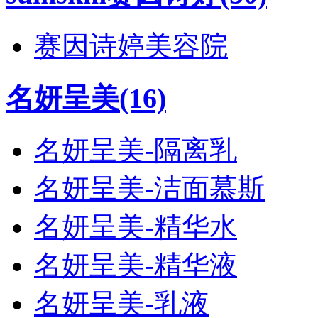
赛因诗婷美容院
名妍呈美(16)
名妍呈美-隔离乳
名妍呈美-洁面慕斯
名妍呈美-精华水
名妍呈美-精华液
名妍呈美-乳液