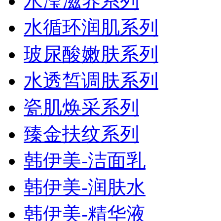
水滢滋养系列
水循环润肌系列
玻尿酸嫩肤系列
水透皙调肤系列
瓷肌焕采系列
臻金扶纹系列
韩伊美-洁面乳
韩伊美-润肤水
韩伊美-精华液