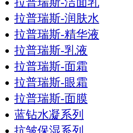
拉普瑞斯-洁面乳
拉普瑞斯-润肤水
拉普瑞斯-精华液
拉普瑞斯-乳液
拉普瑞斯-面霜
拉普瑞斯-眼霜
拉普瑞斯-面膜
蓝钻水凝系列
抗皱保湿系列