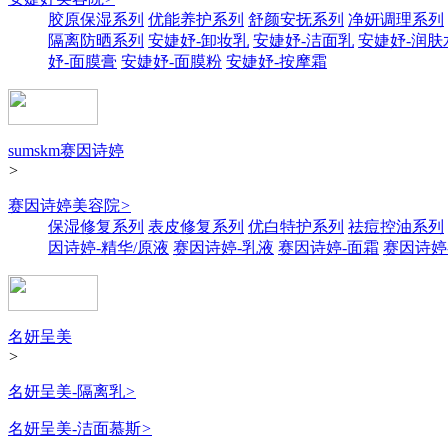
胶原保湿系列
优能养护系列
舒颜安抚系列
净妍调理系列
隔离防晒系列
安婕妤-卸妆乳
安婕妤-洁面乳
安婕妤-润肤
妤-面膜膏
安婕妤-面膜粉
安婕妤-按摩霜
sumskm赛因诗婷
>
赛因诗婷美容院
>
保湿修复系列
表皮修复系列
优白特护系列
祛痘控油系列
因诗婷-精华/原液
赛因诗婷-乳液
赛因诗婷-面霜
赛因诗婷
名妍呈美
>
名妍呈美-隔离乳
>
名妍呈美-洁面慕斯
>