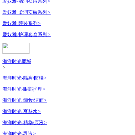
爱奴雅-清润祛痘系列
>
爱奴雅-柔润安敏系列
>
爱奴雅-院装系列
>
爱奴雅-护理套盒系列
>
海洋时光商城
>
海洋时光-隔离/防晒
>
海洋时光-眼部护理
>
海洋时光-卸妆/洁面
>
海洋时光-爽肤水
>
海洋时光-精华/原液
>
海洋时光-乳液
>