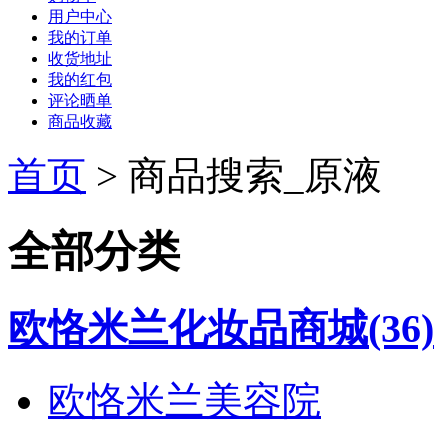
用户中心
我的订单
收货地址
我的红包
评论晒单
商品收藏
首页
>
商品搜索_原液
全部分类
欧恪米兰化妆品商城(36)
欧恪米兰美容院